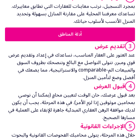
بمجرد التسجيل، نرتب معاينات للعقارات التي تطابق معاييرك.
تساعدك معرفتنا المحلية على مقارنة المنازل بسهولة وتحديد
المنزل الأنسب لأسلوب حياتك.
أدلة المناطق
3
تقديم عرض
عند العثور على العقار المناسب، نساعدك في إعداد وتقديم عرض
قوي ومبرر. نتولى التواصل مع البائع وننصحك بظروف السوق
والمبيعات الم-comparable والاستراتيجية، مما يضعك في
أفضل وضع لتأمين المنزل.
4
قبول العرض
بعد قبول عرضك، حان الوقت لتعيين محامٍ (يمكننا أن نوصي
بمحامين موثوقين إذا لزم الأمر). في هذه المرحلة، يجب أن يكون
لديك موافقة الرهن العقاري المبدئية جاهزة للإبقاء على العملية في
مسارها الصحيح.
5
الإجراءات القانونية
خلال هذه المرحلة، يتولى محاميك الفحوصات القانونية والبحوث